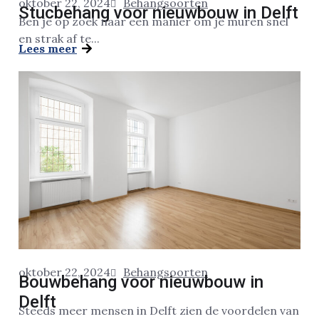
oktober 22, 2024
Behangsoorten
Stucbehang voor nieuwbouw in Delft
Ben je op zoek naar een manier om je muren snel
en strak af te...
Lees meer
oktober 22, 2024
Behangsoorten
Bouwbehang voor nieuwbouw in
Delft
Steeds meer mensen in Delft zien de voordelen van