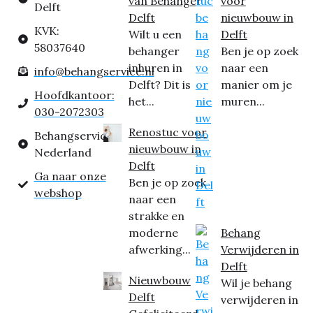
van Behanger
voor
Delft
Delft
nieuwbouw in
KVK:
Wilt u een
Delft
58037640
behanger
Ben je op zoek
inhuren in
naar een
info@behangservice.nl
Delft? Dit is
manier om je
Hoofdkantoor:
het...
muren...
030-2072303
Renostuc voor
Behangservice
nieuwbouw in
Nederland
Delft
Ga naar onze
Ben je op zoek
webshop
naar een
strakke en
moderne
Behang
afwerking...
Verwijderen in
Delft
Nieuwbouw
Wil je behang
Delft
verwijderen in