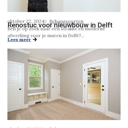
oktober 22, 2024
Behangsoorten
Renostuc voor nieuwbouw in Delft
Ben je op zoek naar een strakke en moderne
afwerking voor je muren in Delft?...
Lees meer