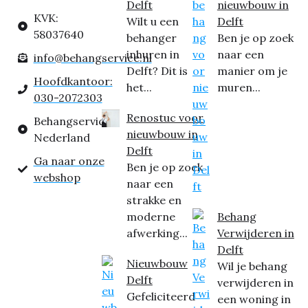
Delft
nieuwbouw in
KVK:
Wilt u een
Delft
58037640
behanger
Ben je op zoek
inhuren in
naar een
info@behangservice.nl
Delft? Dit is
manier om je
Hoofdkantoor:
het...
muren...
030-2072303
Renostuc voor
Behangservice
nieuwbouw in
Nederland
Delft
Ga naar onze
Ben je op zoek
webshop
naar een
strakke en
moderne
Behang
afwerking...
Verwijderen in
Delft
Nieuwbouw
Wil je behang
Delft
verwijderen in
Gefeliciteerd
een woning in