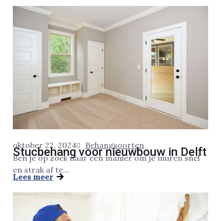
oktober 22, 2024
Behangsoorten
Stucbehang voor nieuwbouw in Delft
Ben je op zoek naar een manier om je muren snel
en strak af te...
Lees meer