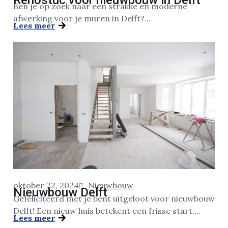
Renostuc voor nieuwbouw in Delft
Ben je op zoek naar een strakke en moderne
afwerking voor je muren in Delft?...
Lees meer
oktober 22, 2024
Nieuwbouw
Nieuwbouw Delft
Gefeliciteerd met je bent uitgeloot voor nieuwbouw
Delft! Een nieuw huis betekent een frisse start,...
Lees meer