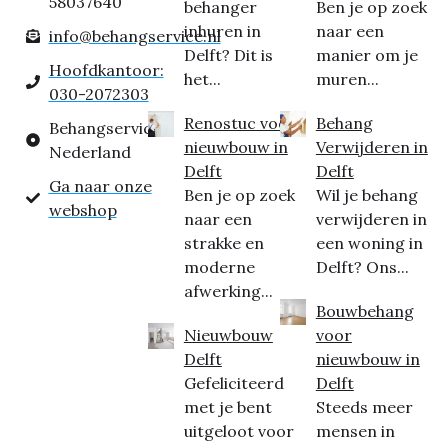
58037640
behanger
Ben je op zoek
inhuren in
naar een
info@behangservice.nl
Delft? Dit is
manier om je
Hoofdkantoor:
het...
muren...
030-2072303
Renostuc voor
Behang
Behangservice
nieuwbouw in
Verwijderen in
Nederland
Delft
Delft
Ga naar onze
Ben je op zoek
Wil je behang
webshop
naar een
verwijderen in
strakke en
een woning in
moderne
Delft? Ons...
afwerking...
Bouwbehang
Nieuwbouw
voor
Delft
nieuwbouw in
Gefeliciteerd
Delft
met je bent
Steeds meer
uitgeloot voor
mensen in