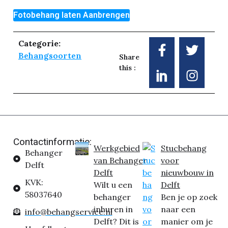
Fotobehang laten Aanbrengen
Categorie:
Behangsoorten
Share
this :
Contactinformatie:
Werkgebied
Stucbehang
Behanger
van Behanger
voor
Delft
Delft
nieuwbouw in
KVK:
Wilt u een
Delft
58037640
behanger
Ben je op zoek
inhuren in
naar een
info@behangservice.nl
Delft? Dit is
manier om je