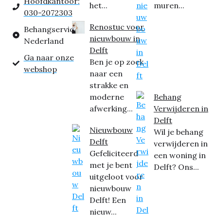
Hoofdkantoor:
het...
muren...
030-2072303
Renostuc voor
Behangservice
nieuwbouw in
Nederland
Delft
Ga naar onze
Ben je op zoek
webshop
naar een
strakke en
moderne
Behang
afwerking...
Verwijderen in
Delft
Nieuwbouw
Wil je behang
Delft
verwijderen in
Gefeliciteerd
een woning in
met je bent
Delft? Ons...
uitgeloot voor
nieuwbouw
Delft! Een
nieuw...