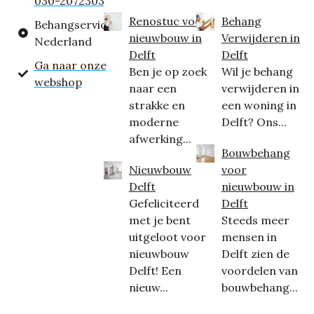
030-2072303
Renostuc voor
Behang
Behangservice
nieuwbouw in
Verwijderen in
Nederland
Delft
Delft
Ga naar onze
Ben je op zoek
Wil je behang
webshop
naar een
verwijderen in
strakke en
een woning in
moderne
Delft? Ons...
afwerking...
Bouwbehang
Nieuwbouw
voor
Delft
nieuwbouw in
Gefeliciteerd
Delft
met je bent
Steeds meer
uitgeloot voor
mensen in
nieuwbouw
Delft zien de
Delft! Een
voordelen van
nieuw...
bouwbehang...