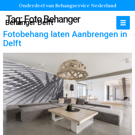
Onderdeel van Behangservice Nederland
Tag:
Foto Behanger
Behanger Delft
Fotobehang laten Aanbrengen in
Delft