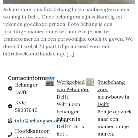
Je kunt door ons fotobehang laten aanbrengen in een
woning in Delft. Onze behangers zijn vakkundig en
rekenen goedkope prijzen. Foto behang is een
prachtige manier om elke ruimte in je huis te
transformeren en een persoonlijke touch te geven. We
doen dit wel al 20 jaar! Of je nu kiest voor een
indrukwekkend landschap, […]
Contactinformatie:
Werkgebied
Stucbehang
Behanger
van Behanger
voor
Delft
Delft
nieuwbouw in
KVK:
Wilt u een
Delft
58037640
behanger
Ben je op zoek
inhuren in
naar een
info@behangservice.nl
Delft? Dit is
manier om je
Hoofdkantoor:
het...
muren...