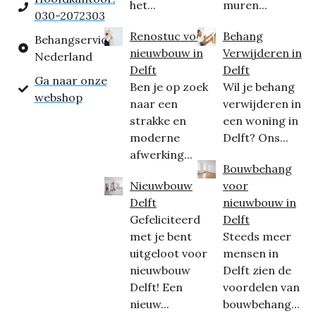
het...
muren...
030-2072303
Renostuc voor
Behang
Behangservice
nieuwbouw in
Verwijderen in
Nederland
Delft
Delft
Ga naar onze
Ben je op zoek
Wil je behang
webshop
naar een
verwijderen in
strakke en
een woning in
moderne
Delft? Ons...
afwerking...
Bouwbehang
Nieuwbouw
voor
Delft
nieuwbouw in
Gefeliciteerd
Delft
met je bent
Steeds meer
uitgeloot voor
mensen in
nieuwbouw
Delft zien de
Delft! Een
voordelen van
nieuw...
bouwbehang...