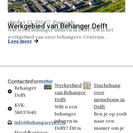
oktober 23, 2024
Postcode
Werkgebied van Behanger Delft
Wilt u een behanger inhuren in Delft? Dit is het
werkgebied van onze behangers: Centrum...
Lees meer
Contactinformatie:
Werkgebied
Stucbehang
Behanger
van Behanger
voor
Delft
Delft
nieuwbouw in
KVK:
Wilt u een
Delft
58037640
behanger
Ben je op zoek
inhuren in
naar een
info@behangservice.nl
Delft? Dit is
manier om je
Hoofdkantoor: