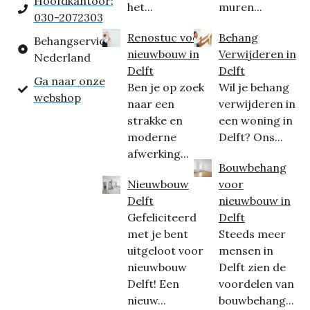
Hoofdkantoor:
het...
muren...
030-2072303
Renostuc voor
Behang
Behangservice
nieuwbouw in
Verwijderen in
Nederland
Delft
Delft
Ga naar onze
Ben je op zoek
Wil je behang
webshop
naar een
verwijderen in
strakke en
een woning in
moderne
Delft? Ons...
afwerking...
Bouwbehang
Nieuwbouw
voor
Delft
nieuwbouw in
Gefeliciteerd
Delft
met je bent
Steeds meer
uitgeloot voor
mensen in
nieuwbouw
Delft zien de
Delft! Een
voordelen van
nieuw...
bouwbehang...