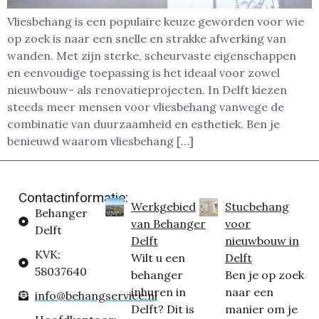
Vliesbehang is een populaire keuze geworden voor wie
op zoek is naar een snelle en strakke afwerking van
wanden. Met zijn sterke, scheurvaste eigenschappen
en eenvoudige toepassing is het ideaal voor zowel
nieuwbouw- als renovatieprojecten. In Delft kiezen
steeds meer mensen voor vliesbehang vanwege de
combinatie van duurzaamheid en esthetiek. Ben je
benieuwd waarom vliesbehang […]
Contactinformatie:
Werkgebied
Stucbehang
Behanger
van Behanger
voor
Delft
Delft
nieuwbouw in
KVK:
Wilt u een
Delft
58037640
behanger
Ben je op zoek
inhuren in
naar een
info@behangservice.nl
Delft? Dit is
manier om je