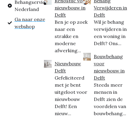
Renostuc voor
Behang
Behangservice
nieuwbouw in
Verwijderen in
Nederland
Delft
Delft
Ga naar onze
Ben je op zoek
Wil je behang
webshop
naar een
verwijderen in
strakke en
een woning in
moderne
Delft? Ons...
afwerking...
Bouwbehang
Nieuwbouw
voor
Delft
nieuwbouw in
Gefeliciteerd
Delft
met je bent
Steeds meer
uitgeloot voor
mensen in
nieuwbouw
Delft zien de
Delft! Een
voordelen van
nieuw...
bouwbehang...