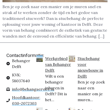
Ben je op zoek naar een manier om je muren snel en
strak af te werken zonder de tijd en het gedoe van
traditioneel stucwerk? Dan is stucbehang de perfecte
oplossing voor jouw woning of kantoor in Delft. Deze
vorm van behang combineert de esthetiek van gestucte
wanden met de eenvoud en efficiëntie van behang. […]
Contactinformatie:
Werkgebied
Stucbehang
Behanger
van Behanger
voor
Delft
Delft
nieuwbouw in
KVK:
Wilt u een
Delft
58037640
behanger
Ben je op zoek
inhuren in
naar een
info@behangservice.nl
Delft? Dit is
manier om je
Hoofdkantoor:
het...
muren...
030-2072303