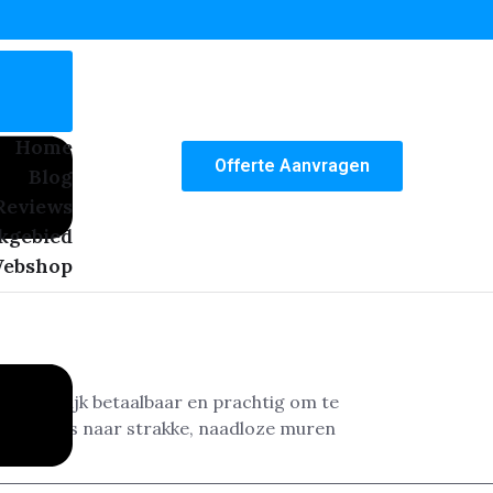
Home
Offerte Aanvragen
Blog
Reviews
kgebied
ebshop
is namelijk betaalbaar en prachtig om te
op zoek is naar strakke, naadloze muren