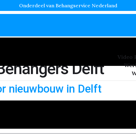
Onderdeel van Behangservice Nederland
Video 
Behangers Delft
Wer
W
r nieuwbouw in Delft
m populair geworden bij nieuwbouwprojecten in Delft. Het 
ft biedt renovliesbehang een perfecte oplossing voor wie 
 Of je nu in een nieuwbouwwoning in […]