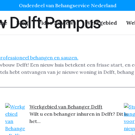
Onderdeel van Behangservice Nederland
 Delft Pampus
me
Blog
Video Reviews
Werkgebied
We
wbouw Delft! Een nieuw huis betekent een frisse start, en e
utels hebt ontvangen van je nieuwe woning in Delft, behang 
Werkgebied van Behanger Delft
Wilt u een behanger inhuren in Delft? Dit is
het...