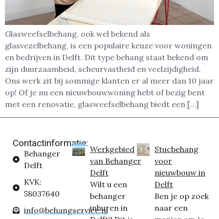
Glasweefselbehang, ook wel bekend als
glasvezelbehang, is een populaire keuze voor woningen
en bedrijven in Delft. Dit type behang staat bekend om
zijn duurzaamheid, scheurvastheid en veelzijdigheid.
Ons werk zit bij sommige klanten er al meer dan 10 jaar
op! Of je nu een nieuwbouwwoning hebt of bezig bent
met een renovatie, glasweefselbehang biedt een […]
Contactinformatie:
Werkgebied
Stucbehang
Behanger
van Behanger
voor
Delft
Delft
nieuwbouw in
KVK:
Wilt u een
Delft
58037640
behanger
Ben je op zoek
inhuren in
naar een
info@behangservice.nl