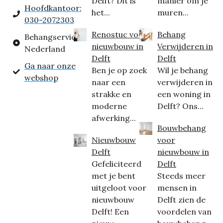
Delft? Dit is
manier om je
Hoofdkantoor:
het...
muren...
030-2072303
Renostuc voor
Behang
Behangservice
nieuwbouw in
Verwijderen in
Nederland
Delft
Delft
Ga naar onze
Ben je op zoek
Wil je behang
webshop
naar een
verwijderen in
strakke en
een woning in
moderne
Delft? Ons...
afwerking...
Bouwbehang
Nieuwbouw
voor
Delft
nieuwbouw in
Gefeliciteerd
Delft
met je bent
Steeds meer
uitgeloot voor
mensen in
nieuwbouw
Delft zien de
Delft! Een
voordelen van