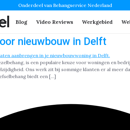
Onderdeel van Behangservice Nederland
el
me
Blog
Video Reviews
Werkgebied
We
oor nieuwbouw in Delft
zelbehang, is een populaire keuze voor woningen en bedrij
zijdigheid. Ons werk zit bij sommige klanten er al meer d
efselbehang biedt een […]