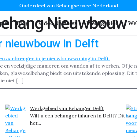
Onderdeel van Behangservice Nederland
behang Nieuwbouw
me
Blog
Video Reviews
Werkgebied
We
 nieuwbouw in Delft
e en veelzijdige manieren om wanden af te werken. Of je 
en, glasvezelbehang biedt een uitstekende oplossing. Dit t
e niet […]
Werkgebied van Behanger Delft
Wilt u een behanger inhuren in Delft? Dit is
het...