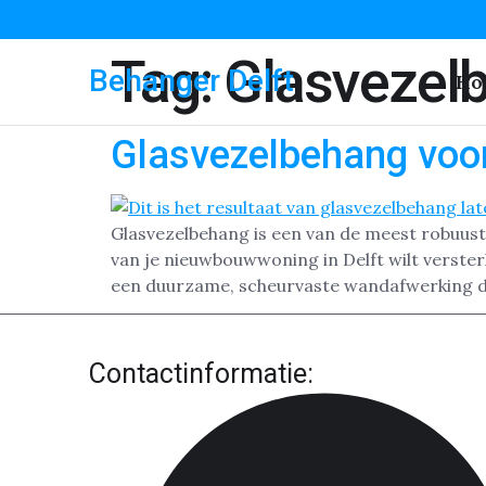
Tag:
Glasvezel
Behanger Delft
Ho
Glasvezelbehang voor
Glasvezelbehang is een van de meest robuust
van je nieuwbouwwoning in Delft wilt versterk
een duurzame, scheurvaste wandafwerking di
Contactinformatie: