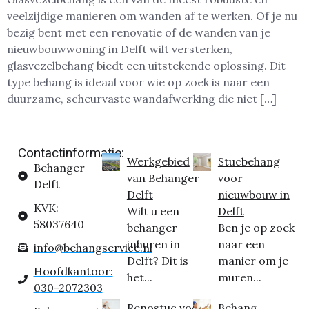
veelzijdige manieren om wanden af te werken. Of je nu
bezig bent met een renovatie of de wanden van je
nieuwbouwwoning in Delft wilt versterken,
glasvezelbehang biedt een uitstekende oplossing. Dit
type behang is ideaal voor wie op zoek is naar een
duurzame, scheurvaste wandafwerking die niet […]
Contactinformatie:
Werkgebied
Stucbehang
Behanger
van Behanger
voor
Delft
Delft
nieuwbouw in
KVK:
Wilt u een
Delft
58037640
behanger
Ben je op zoek
inhuren in
naar een
info@behangservice.nl
Delft? Dit is
manier om je
Hoofdkantoor:
het...
muren...
030-2072303
Renostuc voor
Behang